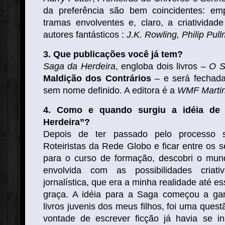
da preferência são bem coincidentes: em
tramas envolventes e, claro, a criatividad
autores fantásticos :
J.K. Rowling, Philip Pull
3. Que publicações você já tem?
Saga da Herdeira
, engloba dois livros –
O S
Maldição dos Contrários
– e será fechada
sem nome definido. A editora é a
WMF Martin
4. Como e quando surgiu a idéia de 
Herdeira”?
Depois de ter passado pelo processo s
Roteiristas da Rede Globo e ficar entre os se
para o curso de formação, descobri o mund
envolvida com as possibilidades criat
jornalística, que era a minha realidade até e
graça. A idéia para a Saga começou a gan
livros juvenis dos meus filhos, foi uma quest
vontade de escrever ficção já havia se i