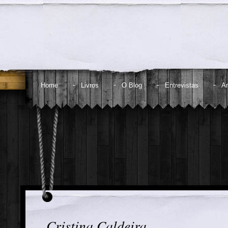
Home
Livros
O Blog
Entrevistas
An