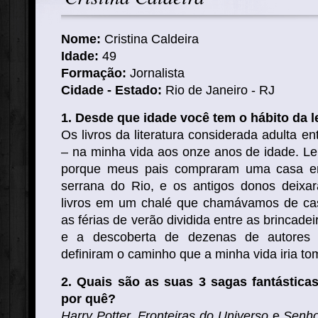
Nome:
Idade:
49
Formação:
Jornalista
Cidade - Estado:
Rio de Janeiro - RJ
1. Desde que idade você tem o hábito da l
Os livros da literatura considerada adulta e
– na minha vida aos onze anos de idade. 
porque meus pais compraram uma casa em
serrana do Rio, e os antigos donos deixa
livros em um chalé que chamávamos de ca
as férias de verão dividida entre as brincadei
e a descoberta de dezenas de autores e
definiram o caminho que a minha vida iria to
2. Quais são as suas 3 sagas fantásticas 
por quê?
Harry Potter
,
Fronteiras do Universo
e
Senho